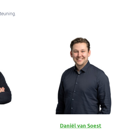
teuning.
Daniël van Soest