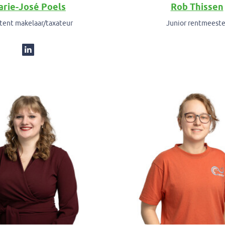
rie-José Poels
Rob Thissen
stent makelaar/taxateur
Junior rentmeeste