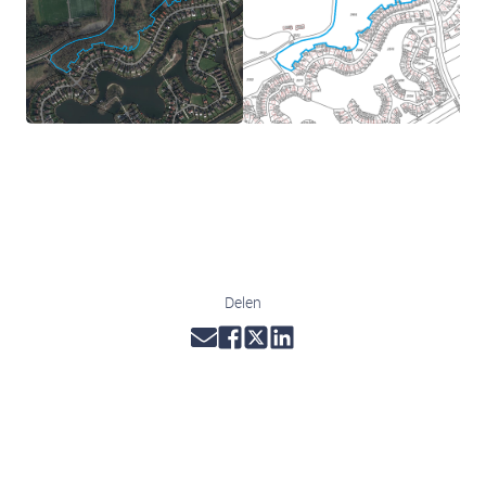
Een header tekst. Lorem ipsum dolor sit amet, consectetur
adipis cin elit. Nunc purus libero, interdum sed blandit acp
retium facilisis turpis.
Delen