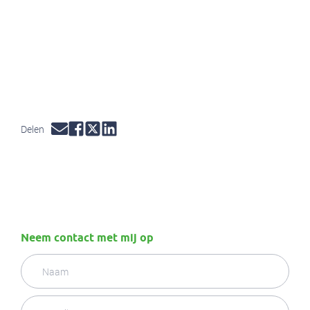
Een header tekst. Lorem ipsum dolor si
Delen
Neem contact met mij op