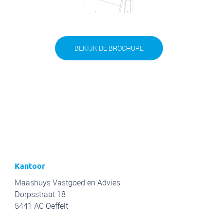
t amet, consectetur adipis cin elit. Nunc purus libero, interdum s
BEKIJK DE BROCHURE
Kantoor
Maashuys Vastgoed en Advies
Dorpsstraat 18
5441 AC Oeffelt