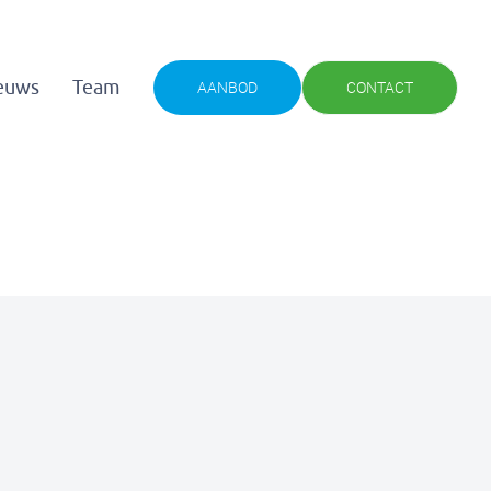
euws
Team
AANBOD
CONTACT