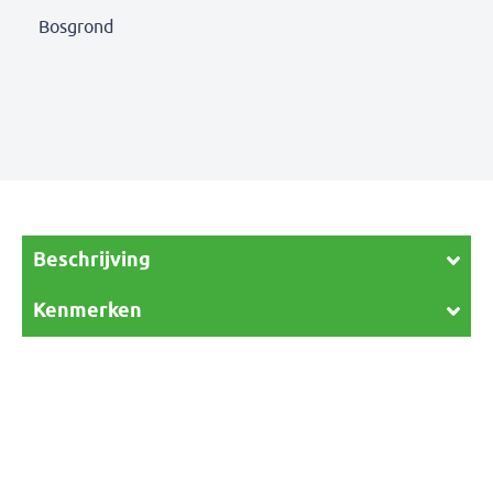
Bosgrond
Beschrijving
Kenmerken
Een header tekst. Lorem ipsum dolor sit amet, consectetur
adipis cin elit. Nunc purus libero, interdum sed blandit acp
retium facilisis turpis.